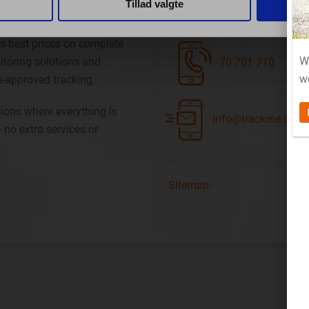
Tillad valgte
GUARANTEE
CONTACT US
s best prices on complete
W
toring solutions and
70 701 710
w
-approved tracking.
ions where everything is
info@trackme.dk
- no extra services or
.
Sitemap