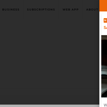
BUSINESS
SUBSCRIPTIONS
WEB APP
ABOUT US
N
S
W