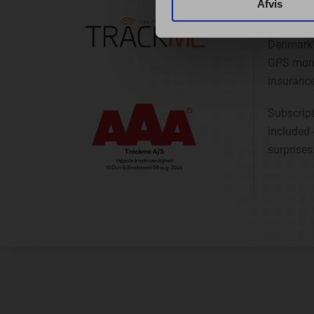
Afvis
OUR 
Denmark'
GPS moni
insurance
Subscript
included 
surprises