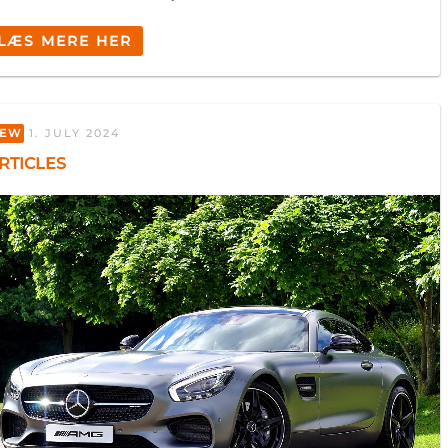
LÆS MERE HER
Om
EW
1. JULY 2024
RTICLES
 medier og til at analysere
nden for sociale medier,
e oplysninger, du har givet
Marketing