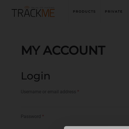
PRODUCTS
PRIVATE
Skip to main content
MY ACCOUNT
Login
Required
Username or email address
*
Required
Password
*