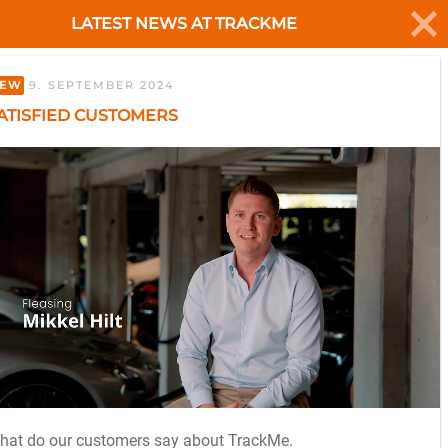
LATEST NEWS AT TRACKME
My Trackme
GET STARTED
EW
9. SEPTEMBER 2024
ATISFIED CUSTOMERS
hat do our customers say about TrackMe.