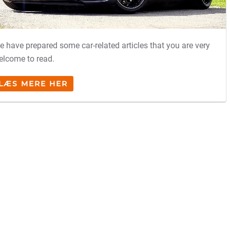
Tillad alle
TRACKME A/S
Staktoften 22b
e have prepared some car-related articles that you are very
2950 Vedbæk
elcome to read.
Denmark
CVR
38610082
LÆS MERE HER
Opening hours:
Monday - friday, 8.30 - 16.00