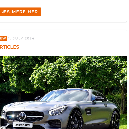
LÆS MERE HER
EW
1. JULY 2024
RTICLES