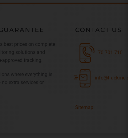
GUARANTEE
CONTACT US
s best prices on complete
toring solutions and
70 701 710
-approved tracking.
ions where everything is
info@trackme.dk
- no extra services or
.
Sitemap