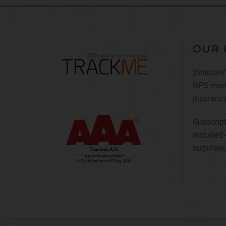
OUR 
Denmark'
GPS moni
insurance
Subscript
included 
surprises