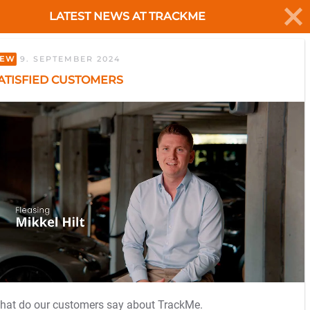
LATEST NEWS AT TRACKME
My Trackme
GET STARTED
EW
9. SEPTEMBER 2024
ATISFIED CUSTOMERS
hat do our customers say about TrackMe.