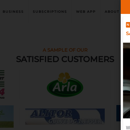
BUSINESS
SUBSCRIPTIONS
WEB APP
ABOUT US
N
S
A SAMPLE OF OUR
SATISFIED CUSTOMERS
W