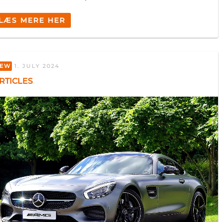
Om
LÆS MERE HER
 medier og til at analysere
EW
1. JULY 2024
nden for sociale medier,
RTICLES
e oplysninger, du har givet
Marketing
TRACKME A/S
Staktoften 22b
Tillad alle
2950 Vedbæk
Denmark