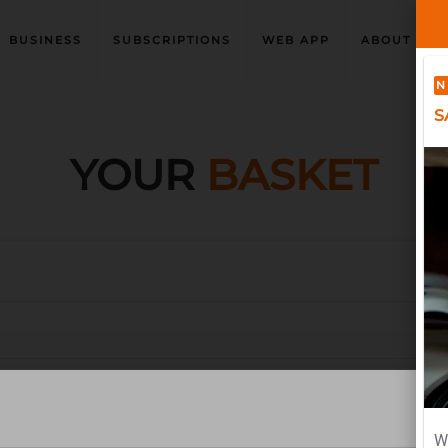
BUSINESS
SUBSCRIPTIONS
WEB APP
ABOUT US
N
S
YOUR
BASKET
W