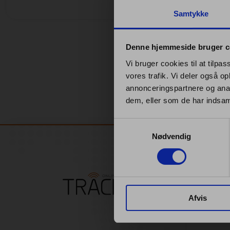
Samtykke
Denne hjemmeside bruger c
Vi bruger cookies til at tilpas
vores trafik. Vi deler også 
annonceringspartnere og anal
dem, eller som de har indsaml
Samtykkevalg
Nødvendig
OUR 
Denmark'
Afvis
GPS moni
insurance