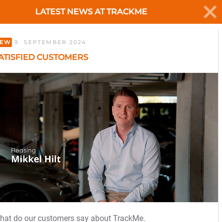
LATEST NEWS AT TRACKME
My Trackme
GET STARTED
EW
9. SEPTEMBER 2024
ATISFIED CUSTOMERS
hat do our customers say about TrackMe.