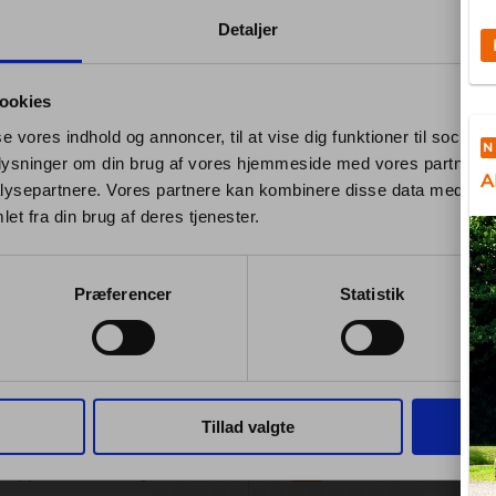
Detaljer
ookies
se vores indhold og annoncer, til at vise dig funktioner til sociale
N
oplysninger om din brug af vores hjemmeside med vores partnere i
A
ysepartnere. Vores partnere kan kombinere disse data med andr
et fra din brug af deres tjenester.
Præferencer
Statistik
GUARANTEE
CONTACT US
s best prices on complete
Tillad valgte
toring solutions and
70 701 710
-approved tracking.