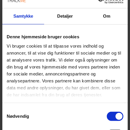
Samtykke
Detaljer
Om
Denne hjemmeside bruger cookies
Vi bruger cookies til at tilpasse vores indhold og
annoncer, til at vise dig funktioner til sociale medier og til
at analysere vores trafik. Vi deler også oplysninger om
din brug af vores hjemmeside med vores partnere inden
for sociale medier, annonceringspartnere og
analysepartnere. Vores partnere kan kombinere disse
data med andre oplysninger, du har givet dem, eller som
OUR GUARANTEE
de har indsamlet fra din brug af deres tjenester.
Denmark's best prices on complete GPS monitoring
Samtykkevalg
solutions and insurance-approved tracking.
Nødvendig
Subscriptions where everything is included - no extra