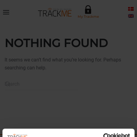
Skip to main content
My Trackme
NOTHING FOUND
It seems we can’t find what you’re looking for. Perhaps
searching can help.