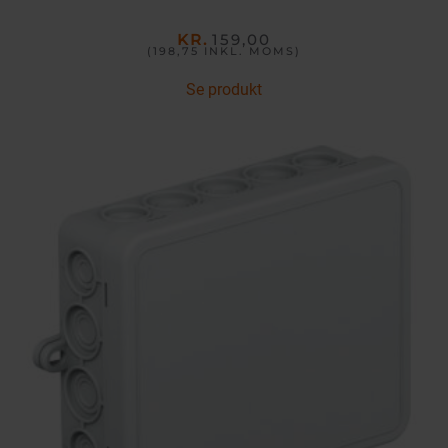
KR.
159,00
(198,75
INKL. MOMS
)
Se produkt