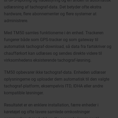
til GPS-sporing og flådestyring og en anden til automatisk
udlæsning af tachograf-data. Det betyder ofte ekstra
hardware, flere abonnementer og flere systemer at
administrere.
Med TM50 samles funktionerne i én enhed. Trackeren
fungerer både som GPS-tracker og som gateway til
automatisk tachograf-download, så data fra fartskriver og
chaufførkort kan udlæses og sendes direkte videre til
virksomhedens eksisterende tachograf-løsning.
TM50 opbevarer ikke tachograf-data. Enheden udlæser
oplysningerne og uploader dem automatisk til den valgte
tachograf-platform, eksempelvis ITD, IDHA eller andre
kompatible løsninger.
Resultatet er en enklere installation, færre enheder i
køretøjet og ofte lavere samlede omkostninger