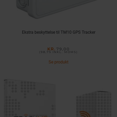
Ekstra beskyttelse til TM10 GPS Tracker
KR.
79,00
(98,75
INKL. MOMS
)
Se produkt