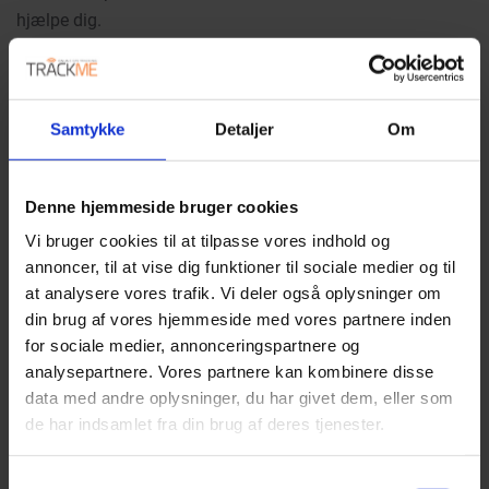
hjælpe dig.
Pakken indeholder:
Samtykke
Detaljer
Om
→ TrackMe GPS-TM50 sporingsenhed med tachograf-
download
Denne hjemmeside bruger cookies
→ SIM-kort med dækning i hele EU
Vi bruger cookies til at tilpasse vores indhold og
→ Abonnement (8 dage inkluderet – tilkøb evt. 1 år med
annoncer, til at vise dig funktioner til sociale medier og til
det samme)
at analysere vores trafik. Vi deler også oplysninger om
→ Dansk betjeningsvejledning
din brug af vores hjemmeside med vores partnere inden
→ Login og adgang til TrackMes sikrede online
for sociale medier, annonceringspartnere og
sporingspanel
analysepartnere. Vores partnere kan kombinere disse
data med andre oplysninger, du har givet dem, eller som
de har indsamlet fra din brug af deres tjenester.
Abonnement
Samtykkevalg