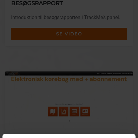
BESØGSRAPPORT
Introduktion til besøgsrapporten i TrackMe’s panel.
SE VIDEO