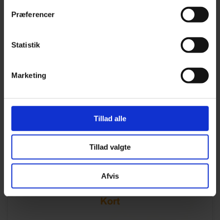
Præferencer
Statistik
ELEKTRONISK KØREBOG
Marketing
Introduktion til den elektroniske kørebog i TrackMe’s
panel.
Tillad alle
SE VIDEO
Tillad valgte
Afvis