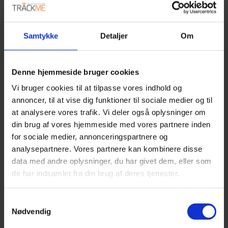
ELEKTRONISK KØREBOG MED PLUS
Samtykke
Detaljer
Om
ABONNEMENT
Introduktion til den udvidede kørebog i TrackMe’s
Denne hjemmeside bruger cookies
panel.
Vi bruger cookies til at tilpasse vores indhold og
annoncer, til at vise dig funktioner til sociale medier og til
SE VIDEO
at analysere vores trafik. Vi deler også oplysninger om
din brug af vores hjemmeside med vores partnere inden
for sociale medier, annonceringspartnere og
analysepartnere. Vores partnere kan kombinere disse
data med andre oplysninger, du har givet dem, eller som
de har indsamlet fra din brug af deres tjenester.
Samtykkevalg
Nødvendig