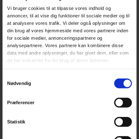
Vi bruger cookies til at tilpasse vores indhold og
annoncer, til at vise dig funktioner til sociale medier og til
at analysere vores trafik. Vi deler også oplysninger om
UDFYLD FORMULAREN
din brug af vores hjemmeside med vores partnere inden
SÅ RINGER VI DIG OP
for sociale medier, annonceringspartnere og
analysepartnere. Vores partnere kan kombinere disse
data med andre oplysninger, du har givet dem, eller som
de har indsamlet fra din brug af deres tjenester.
Privat
Erhverv
Samtykkevalg
Nødvendig
Præferencer
Statistik