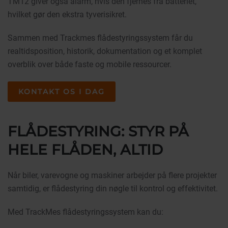
TM12 giver også alarm, hvis den fjernes fra batteriet,
hvilket gør den ekstra tyverisikret.
Sammen med Trackmes flådestyringssystem får du
realtidsposition, historik, dokumentation og et komplet
overblik over både faste og mobile ressourcer.
KONTAKT OS I DAG
FLÅDESTYRING: STYR PÅ
HELE FLÅDEN, ALTID
Når biler, varevogne og maskiner arbejder på flere projekter
samtidig, er flådestyring din nøgle til kontrol og effektivitet.
Med TrackMes flådestyringssystem kan du: