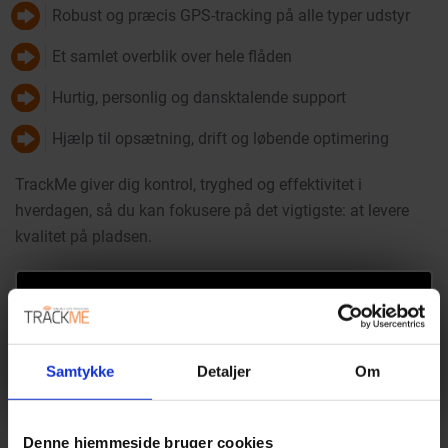
Robust og præcis GPS-tracking på alle typer udstyr
Et samlet overblik over hele flåden
Hurtig, personlig og dansktalende support
Hjælp til opsætning, drift og løbende optimering
TrackMe giver dig kontrol, tryghed og effektivitet i
hverdagen, så du kan fokusere på det vigtigste: at levere
kvalitet på pladsen.
Samtykke
Detaljer
Om
Denne hjemmeside bruger cookies