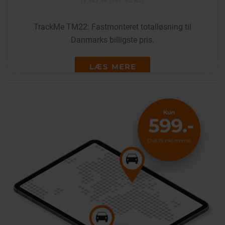
(3.743,75
inkl. moms
)
TrackMe TM22: Fastmonteret totalløsning til
Danmarks billigste pris.
LÆS MERE