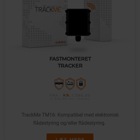
FASTMONTERET
TRACKER
FRA
KR.
1.596,00
(1.995,00
inkl. moms
)
TrackMe TM16: Kompatibel med elektronisk
flådestyring og/eller flådestyring.
LÆS MERE