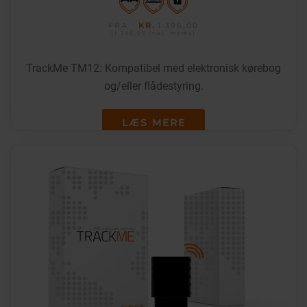
FRA
KR.
1.396,00
(1.745,00
inkl. moms
)
TrackMe TM12: Kompatibel med elektronisk kørebog
og/eller flådestyring.
LÆS MERE