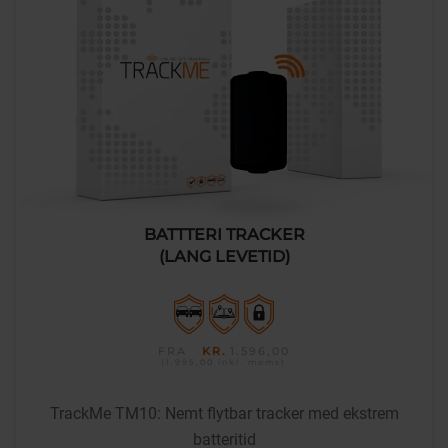
BATTTERI TRACKER
(LANG LEVETID)
FRA
KR.
1.596,00
(1.995,00
inkl. moms
)
TrackMe TM10: Nemt flytbar tracker med ekstrem
batteritid