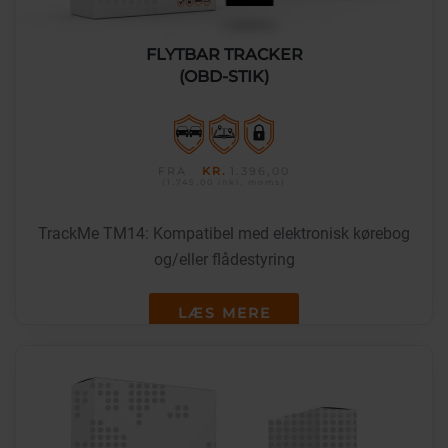
FLYTBAR TRACKER
(OBD-STIK)
FRA
KR.
1.396,00
(1.745,00
inkl. moms
)
TrackMe TM14: Kompatibel med elektronisk kørebog
og/eller flådestyring
LÆS MERE