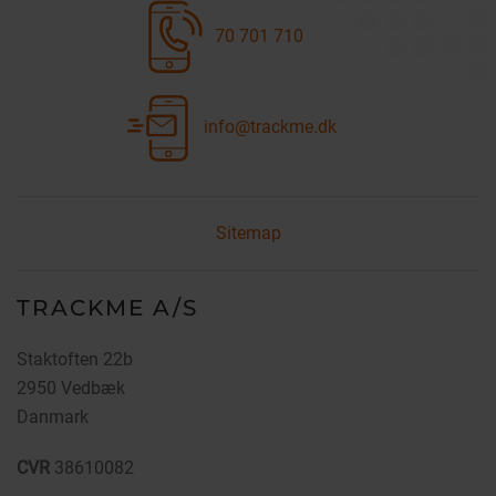
70 701 710
info@trackme.dk
Sitemap
TRACKME A/S
Staktoften 22b
2950 Vedbæk
Danmark
CVR
38610082