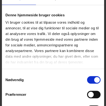
FLYTBAR TRACKER
Denne hjemmeside bruger cookies
(BATTERI-MONTERET)
Vi bruger cookies til at tilpasse vores indhold og
annoncer, til at vise dig funktioner til sociale medier og til
at analysere vores trafik. Vi deler også oplysninger om
din brug af vores hjemmeside med vores partnere inden
for sociale medier, annonceringspartnere og
TrackMe TM12. Kompatibel med elektronisk kørebog
analysepartnere. Vores partnere kan kombinere disse
og/eller flådestyring.
data med andre oplysninger, du har givet dem, eller som
de har indsamlet fra din brug af deres tjenester.
BESTIL HER
Samtykkevalg
Nødvendig
Præferencer