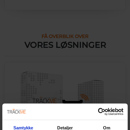
FÅ OVERBLIK OVER
VORES LØSNINGER
Samtykke
Detaljer
Om