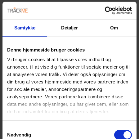
Nem implementering
Skalerbare løsninger
Fokus på kundens behov
Samtykke
Detaljer
Om
Hurtig adgang til support
Det gør TrackMe til et oplagt valg for virksomheder, der
Denne hjemmeside bruger cookies
ønsker en løsning, der virker i praksis.
Vi bruger cookies til at tilpasse vores indhold og
annoncer, til at vise dig funktioner til sociale medier og til
KLAR TIL AT VÆLGE DET
at analysere vores trafik. Vi deler også oplysninger om
din brug af vores hjemmeside med vores partnere inden
RETTE
for sociale medier, annonceringspartnere og
FLÅDESTYRINGSFIRMA?
analysepartnere. Vores partnere kan kombinere disse
data med andre oplysninger, du har givet dem, eller som
Hvis du leder efter et af de flådestyring firmaer, der leverer
de har indsamlet fra din brug af deres tjenester.
både overblik og resultater, er TrackMe et stærkt valg.
Samtykkevalg
Kontakt TrackMe i dag
og få en uforpligtende snak om,
Nødvendig